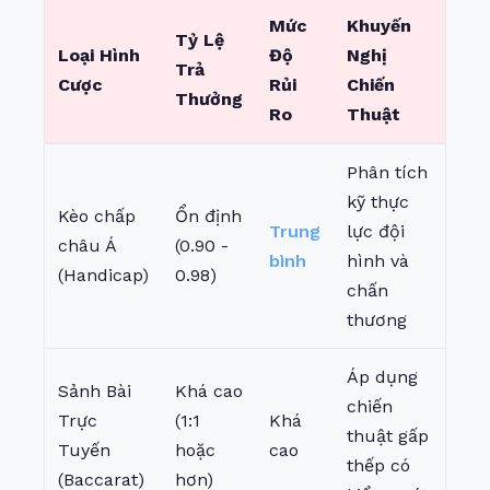
Mức
Khuyến
Tỷ Lệ
Loại Hình
Độ
Nghị
Trả
Cược
Rủi
Chiến
Thưởng
Ro
Thuật
Phân tích
kỹ thực
Kèo chấp
Ổn định
Trung
lực đội
châu Á
(0.90 -
bình
hình và
(Handicap)
0.98)
chấn
thương
Áp dụng
Sảnh Bài
Khá cao
chiến
Trực
(1:1
Khá
thuật gấp
Tuyến
hoặc
cao
thếp có
(Baccarat)
hơn)