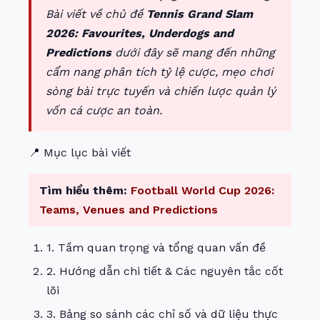
Bài viết về chủ đề
Tennis Grand Slam
2026: Favourites, Underdogs and
Predictions
dưới đây sẽ mang đến những
cẩm nang phân tích tỷ lệ cược, mẹo chơi
sòng bài trực tuyến và chiến lược quản lý
vốn cá cược an toàn.
📍 Mục lục bài viết
Tìm hiểu thêm:
Football World Cup 2026:
Teams, Venues and Predictions
1. Tầm quan trọng và tổng quan vấn đề
2. Hướng dẫn chi tiết & Các nguyên tắc cốt
lõi
3. Bảng so sánh các chỉ số và dữ liệu thực