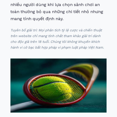
nhiều người dùng khi lựa chọn sảnh chơi an
toàn thường bỏ qua những chi tiết nhỏ nhưng
mang tính quyết định này.
Tuyên bố giải trí: Mọi phân tích tỷ lệ cược và chiến thuật
trên website chỉ mang tính chất tham khảo giải trí dành
cho độc giả trên 18 tuổi. Chúng tôi không khuyến khích
hành vi cờ bạc bất hợp pháp vi phạm luật pháp Việt Nam.