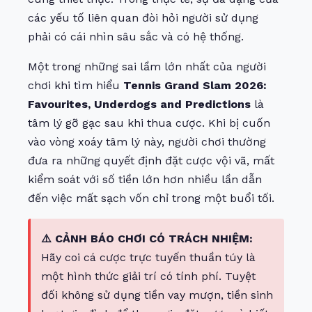
các yếu tố liên quan đòi hỏi người sử dụng
phải có cái nhìn sâu sắc và có hệ thống.
Một trong những sai lầm lớn nhất của người
chơi khi tìm hiểu
Tennis Grand Slam 2026:
Favourites, Underdogs and Predictions
là
tâm lý gỡ gạc sau khi thua cược. Khi bị cuốn
vào vòng xoáy tâm lý này, người chơi thường
đưa ra những quyết định đặt cược vội vã, mất
kiểm soát với số tiền lớn hơn nhiều lần dẫn
đến việc mất sạch vốn chỉ trong một buổi tối.
⚠️ CẢNH BÁO CHƠI CÓ TRÁCH NHIỆM:
Hãy coi cá cược trực tuyến thuần túy là
một hình thức giải trí có tính phí. Tuyệt
đối không sử dụng tiền vay mượn, tiền sinh