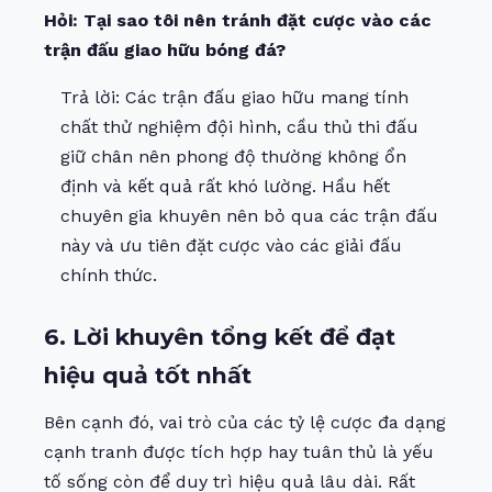
Hỏi: Tại sao tôi nên tránh đặt cược vào các
trận đấu giao hữu bóng đá?
Trả lời: Các trận đấu giao hữu mang tính
chất thử nghiệm đội hình, cầu thủ thi đấu
giữ chân nên phong độ thường không ổn
định và kết quả rất khó lường. Hầu hết
chuyên gia khuyên nên bỏ qua các trận đấu
này và ưu tiên đặt cược vào các giải đấu
chính thức.
6. Lời khuyên tổng kết để đạt
hiệu quả tốt nhất
Bên cạnh đó, vai trò của các tỷ lệ cược đa dạng
cạnh tranh được tích hợp hay tuân thủ là yếu
tố sống còn để duy trì hiệu quả lâu dài. Rất