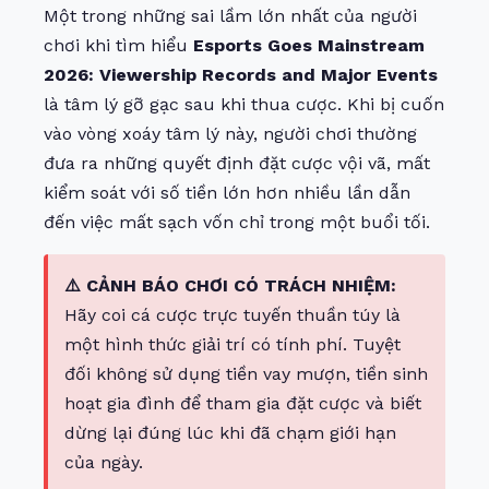
Một trong những sai lầm lớn nhất của người
chơi khi tìm hiểu
Esports Goes Mainstream
2026: Viewership Records and Major Events
là tâm lý gỡ gạc sau khi thua cược. Khi bị cuốn
vào vòng xoáy tâm lý này, người chơi thường
đưa ra những quyết định đặt cược vội vã, mất
kiểm soát với số tiền lớn hơn nhiều lần dẫn
đến việc mất sạch vốn chỉ trong một buổi tối.
⚠️ CẢNH BÁO CHƠI CÓ TRÁCH NHIỆM:
Hãy coi cá cược trực tuyến thuần túy là
một hình thức giải trí có tính phí. Tuyệt
đối không sử dụng tiền vay mượn, tiền sinh
hoạt gia đình để tham gia đặt cược và biết
dừng lại đúng lúc khi đã chạm giới hạn
của ngày.