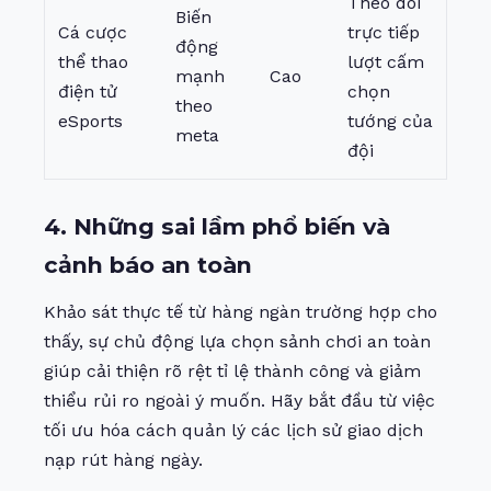
Theo dõi
Biến
Cá cược
trực tiếp
động
thể thao
lượt cấm
mạnh
Cao
điện tử
chọn
theo
eSports
tướng của
meta
đội
4. Những sai lầm phổ biến và
cảnh báo an toàn
Khảo sát thực tế từ hàng ngàn trường hợp cho
thấy, sự chủ động lựa chọn sảnh chơi an toàn
giúp cải thiện rõ rệt tỉ lệ thành công và giảm
thiểu rủi ro ngoài ý muốn. Hãy bắt đầu từ việc
tối ưu hóa cách quản lý các lịch sử giao dịch
nạp rút hàng ngày.