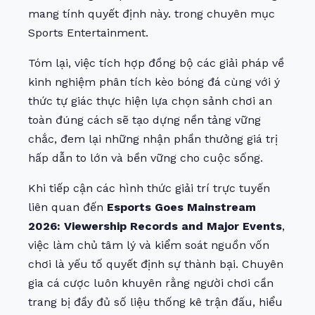
mang tính quyết định này. trong chuyên mục
Sports Entertainment
.
Tóm lại, việc tích hợp đồng bộ các giải pháp về
kinh nghiệm phân tích kèo bóng đá cùng với ý
thức tự giác thực hiện lựa chọn sảnh chơi an
toàn đúng cách sẽ tạo dựng nền tảng vững
chắc, đem lại những nhận phần thưởng giá trị
hấp dẫn to lớn và bền vững cho cuộc sống.
Khi tiếp cận các hình thức giải trí trực tuyến
liên quan đến
Esports Goes Mainstream
2026: Viewership Records and Major Events
,
việc làm chủ tâm lý và kiểm soát nguồn vốn
chơi là yếu tố quyết định sự thành bại. Chuyên
gia cá cược luôn khuyên rằng người chơi cần
trang bị đầy đủ số liệu thống kê trận đấu, hiểu