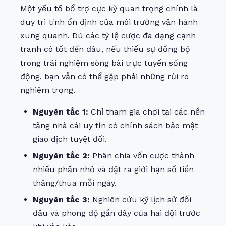
Một yếu tố bổ trợ cực kỳ quan trọng chính là
duy trì tính ổn định của môi trường vận hành
xung quanh. Dù các tỷ lệ cược đa dạng cạnh
tranh có tốt đến đâu, nếu thiếu sự đồng bộ
trong trải nghiệm sòng bài trực tuyến sống
động, bạn vẫn có thể gặp phải những rủi ro
nghiêm trọng.
Nguyên tắc 1:
Chỉ tham gia chơi tại các nền
tảng nhà cái uy tín có chính sách bảo mật
giao dịch tuyệt đối.
Nguyên tắc 2:
Phân chia vốn cược thành
nhiều phần nhỏ và đặt ra giới hạn số tiền
thắng/thua mỗi ngày.
Nguyên tắc 3:
Nghiên cứu kỹ lịch sử đối
đầu và phong độ gần đây của hai đội trước