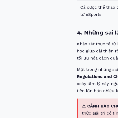
Cá cược thể thao 
tử eSports
4. Những sai 
Khảo sát thực tế từ
học giúp cải thiện r
tối ưu hóa cách quản
Một trong những sai
Regulations and C
xoáy tâm lý này, ng
tiền lớn hơn nhiều 
⚠️ CẢNH BÁO CH
thức giải trí có t