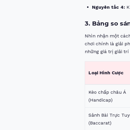
Nguyên tắc 4:
Kh
3. Bảng so sán
Nhìn nhận một cách 
chơi chính là giải p
những giá trị giải t
Loại Hình Cược
Kèo chấp châu Á
(Handicap)
Sảnh Bài Trực Tu
(Baccarat)