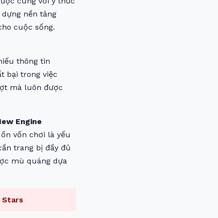
cược cùng với ý thức
o dựng nền tảng
 cho cuộc sống.
iếu thông tin
 bại trong việc
mượt mà luôn được
New Engine
uồn vốn chơi là yếu
cần trang bị đầy đủ
 cược mù quáng dựa
 Stars