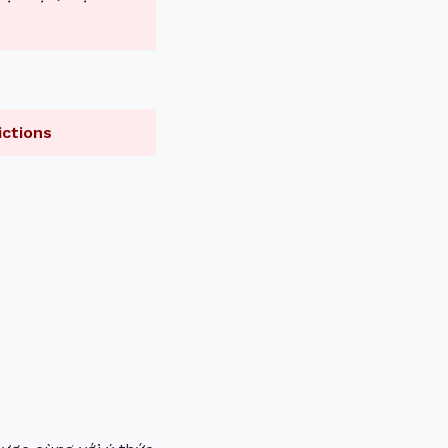
ictions