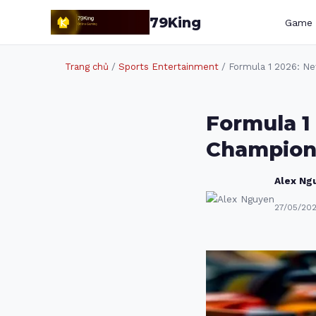
79King
Game 
Trang chủ
/
Sports Entertainment
/ Formula 1 2026: Ne
Formula 1
Champions
Alex Ng
27/05/202