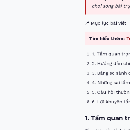
chơi sòng bài tr
📍 Mục lục bài viết
Tìm hiểu thêm:
T
1. Tầm quan trọ
2. Hướng dẫn chi 
3. Bảng so sánh c
4. Những sai lầm
5. Câu hỏi thườn
6. Lời khuyên tổ
1. Tầm quan t