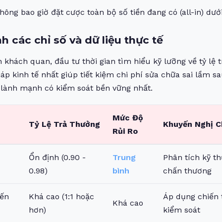
ông bao giờ đặt cược toàn bộ số tiền đang có (all-in) dướ
h các chỉ số và dữ liệu thực tế
khách quan, đầu tư thời gian tìm hiểu kỹ lưỡng về tỷ lệ t
háp kinh tế nhất giúp tiết kiệm chi phí sửa chữa sai lầm 
rí lành mạnh có kiểm soát bền vững nhất.
Mức Độ
Tỷ Lệ Trả Thưởng
Khuyến Nghị C
Rủi Ro
Ổn định (0.90 -
Trung
Phân tích kỹ th
0.98)
bình
chấn thương
yến
Khá cao (1:1 hoặc
Áp dụng chiến 
Khá cao
hơn)
kiểm soát