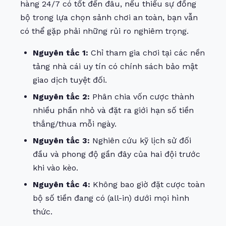
hàng 24/7 có tốt đến đâu, nếu thiếu sự đồng
bộ trong lựa chọn sảnh chơi an toàn, bạn vẫn
có thể gặp phải những rủi ro nghiêm trọng.
Nguyên tắc 1:
Chỉ tham gia chơi tại các nền
tảng nhà cái uy tín có chính sách bảo mật
giao dịch tuyệt đối.
Nguyên tắc 2:
Phân chia vốn cược thành
nhiều phần nhỏ và đặt ra giới hạn số tiền
thắng/thua mỗi ngày.
Nguyên tắc 3:
Nghiên cứu kỹ lịch sử đối
đầu và phong độ gần đây của hai đội trước
khi vào kèo.
Nguyên tắc 4:
Không bao giờ đặt cược toàn
bộ số tiền đang có (all-in) dưới mọi hình
thức.