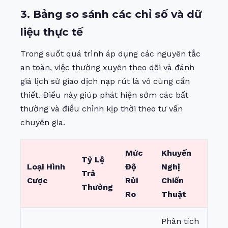
3. Bảng so sánh các chỉ số và dữ
liệu thực tế
Trong suốt quá trình áp dụng các nguyên tắc
an toàn, việc thường xuyên theo dõi và đánh
giá lịch sử giao dịch nạp rút là vô cùng cần
thiết. Điều này giúp phát hiện sớm các bất
thường và điều chỉnh kịp thời theo tư vấn
chuyên gia.
Mức
Khuyến
Tỷ Lệ
Loại Hình
Độ
Nghị
Trả
Cược
Rủi
Chiến
Thưởng
Ro
Thuật
Phân tích