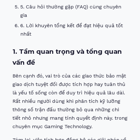
5. Câu hỏi thường gặp (FAQ) cùng chuyên
gia
6. Lời khuyên tổng kết để đạt hiệu quả tốt
nhất
1. Tầm quan trọng và tổng quan
vấn đề
Bên cạnh đó, vai trò của các giao thức bảo mật
giao dịch tuyệt đối được tích hợp hay tuân thủ
là yếu tố sống còn để duy trì hiệu quả lâu dài.
Rất nhiều người dùng khi phân tích kỹ lưỡng
thông số trận đấu thường bỏ qua những chi
tiết nhỏ nhưng mang tính quyết định này. trong
chuyên mục
Gaming Technology
.
Tóm lại, việc tích hợp đồng bộ các giải pháp về