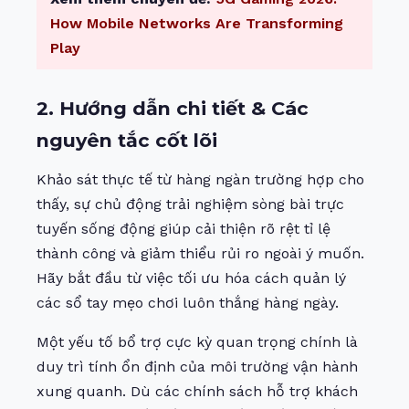
How Mobile Networks Are Transforming
Play
2. Hướng dẫn chi tiết & Các
nguyên tắc cốt lõi
Khảo sát thực tế từ hàng ngàn trường hợp cho
thấy, sự chủ động trải nghiệm sòng bài trực
tuyến sống động giúp cải thiện rõ rệt tỉ lệ
thành công và giảm thiểu rủi ro ngoài ý muốn.
Hãy bắt đầu từ việc tối ưu hóa cách quản lý
các sổ tay mẹo chơi luôn thắng hàng ngày.
Một yếu tố bổ trợ cực kỳ quan trọng chính là
duy trì tính ổn định của môi trường vận hành
xung quanh. Dù các chính sách hỗ trợ khách