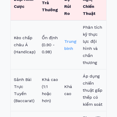
Trả
Cược
Rủi
Chiến
Thưởng
Ro
Thuật
Phân tích
kỹ thực
Kèo chấp
Ổn định
Trung
lực đội
châu Á
(0.90 -
bình
hình và
(Handicap)
0.98)
chấn
thương
Áp dụng
Sảnh Bài
Khá cao
chiến
Trực
(1:1
Khá
thuật gấp
Tuyến
hoặc
cao
thếp có
(Baccarat)
hơn)
kiểm soát