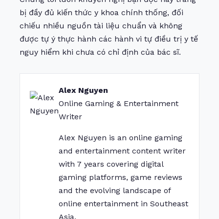
bị đầy đủ kiến thức y khoa chính thống, đối
chiếu nhiều nguồn tài liệu chuẩn và không
được tự ý thực hành các hành vi tự điều trị y tế
nguy hiểm khi chưa có chỉ định của bác sĩ.
Alex Nguyen
Online Gaming & Entertainment
Writer
Alex Nguyen is an online gaming
and entertainment content writer
with 7 years covering digital
gaming platforms, game reviews
and the evolving landscape of
online entertainment in Southeast
Asia.