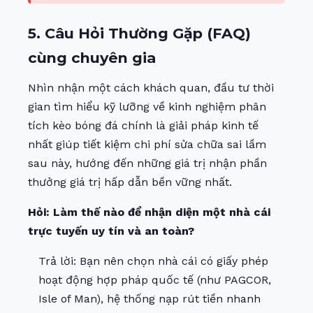
5. Câu Hỏi Thường Gặp (FAQ)
cùng chuyên gia
Nhìn nhận một cách khách quan, đầu tư thời
gian tìm hiểu kỹ lưỡng về kinh nghiệm phân
tích kèo bóng đá chính là giải pháp kinh tế
nhất giúp tiết kiệm chi phí sửa chữa sai lầm
sau này, hướng đến những giá trị nhận phần
thưởng giá trị hấp dẫn bền vững nhất.
Hỏi: Làm thế nào để nhận diện một nhà cái
trực tuyến uy tín và an toàn?
Trả lời: Bạn nên chọn nhà cái có giấy phép
hoạt động hợp pháp quốc tế (như PAGCOR,
Isle of Man), hệ thống nạp rút tiền nhanh