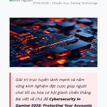
27/05/2026 • Chuyên mục Gaming Technology
Giải trí trực tuyến lành mạnh và nắm
vững kinh nghiệm đặt cược giúp người
chơi tối ưu hóa cơ hội giành chiến thắng.
Bài viết về chủ đề
Cybersecurity in
Gaming 2026: Protecting Your Accounts