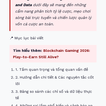
and Data
dưới đây sẽ mang đến những
cẩm nang phân tích tỷ lệ cược, mẹo chơi
sòng bài trực tuyến và chiến lược quản lý
vốn cá cược an toàn.
📍 Mục lục bài viết
Tìm hiểu thêm:
Blockchain Gaming 2026:
Play-to-Earn Still Alive?
1. Tầm quan trọng và tổng quan vấn đề
2. Hướng dẫn chi tiết & Các nguyên tắc cốt
lõi
3. Bảng so sánh các chỉ số và dữ liệu thực
tế
4. Những sai lầm phổ biến và cảnh báo an