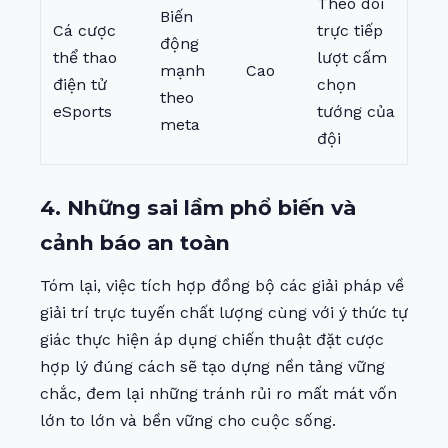
Theo dõi
Biến
Cá cược
trực tiếp
động
thể thao
lượt cấm
mạnh
Cao
điện tử
chọn
theo
eSports
tướng của
meta
đội
4. Những sai lầm phổ biến và
cảnh báo an toàn
Tóm lại, việc tích hợp đồng bộ các giải pháp về
giải trí trực tuyến chất lượng cùng với ý thức tự
giác thực hiện áp dụng chiến thuật đặt cược
hợp lý đúng cách sẽ tạo dựng nền tảng vững
chắc, đem lại những tránh rủi ro mất mát vốn
lớn to lớn và bền vững cho cuộc sống.