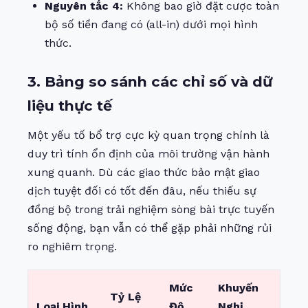
Nguyên tắc 4:
Không bao giờ đặt cược toàn
bộ số tiền đang có (all-in) dưới mọi hình
thức.
3. Bảng so sánh các chỉ số và dữ
liệu thực tế
Một yếu tố bổ trợ cực kỳ quan trọng chính là
duy trì tính ổn định của môi trường vận hành
xung quanh. Dù các giao thức bảo mật giao
dịch tuyệt đối có tốt đến đâu, nếu thiếu sự
đồng bộ trong trải nghiệm sòng bài trực tuyến
sống động, bạn vẫn có thể gặp phải những rủi
ro nghiêm trọng.
Mức
Khuyến
Tỷ Lệ
Loại Hình
Độ
Nghị