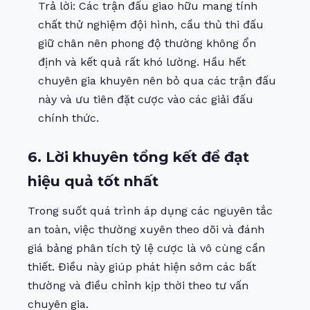
Trả lời: Các trận đấu giao hữu mang tính
chất thử nghiệm đội hình, cầu thủ thi đấu
giữ chân nên phong độ thường không ổn
định và kết quả rất khó lường. Hầu hết
chuyên gia khuyên nên bỏ qua các trận đấu
này và ưu tiên đặt cược vào các giải đấu
chính thức.
6. Lời khuyên tổng kết để đạt
hiệu quả tốt nhất
Trong suốt quá trình áp dụng các nguyên tắc
an toàn, việc thường xuyên theo dõi và đánh
giá bảng phân tích tỷ lệ cược là vô cùng cần
thiết. Điều này giúp phát hiện sớm các bất
thường và điều chỉnh kịp thời theo tư vấn
chuyên gia.