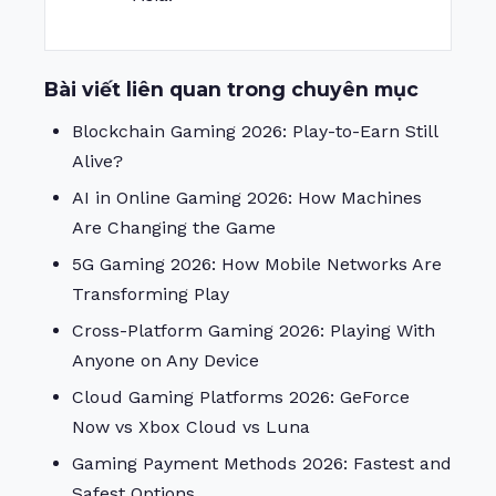
Bài viết liên quan trong chuyên mục
Blockchain Gaming 2026: Play-to-Earn Still
Alive?
AI in Online Gaming 2026: How Machines
Are Changing the Game
5G Gaming 2026: How Mobile Networks Are
Transforming Play
Cross-Platform Gaming 2026: Playing With
Anyone on Any Device
Cloud Gaming Platforms 2026: GeForce
Now vs Xbox Cloud vs Luna
Gaming Payment Methods 2026: Fastest and
Safest Options