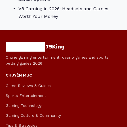
VR Gaming in 2026: Headsets and Games
Worth Your Money
79King
Online gaming entertainment, casino games and sports
betting guides 2026
CHUYÊN MỤC
Game Reviews & Guides
Sports Entertainment
Gaming Technology
Gaming Culture & Community
Tips & Strategies